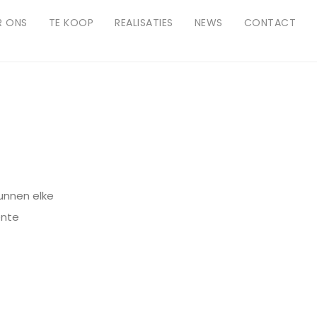
R ONS
TE KOOP
REALISATIES
NEWS
CONTACT
.
unnen elke
ente